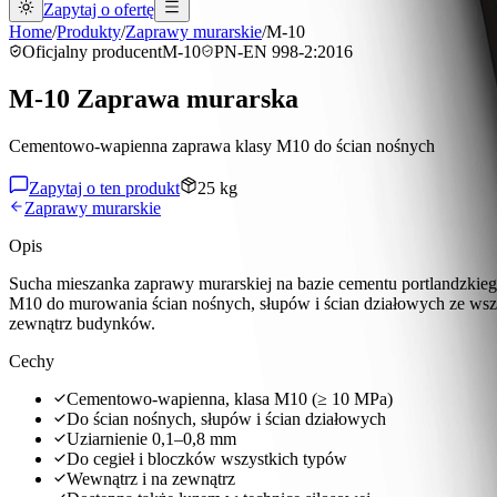
Zapytaj o ofertę
Home
/
Produkty
/
Zaprawy murarskie
/
M-10
Oficjalny producent
M-10
PN-EN 998-2:2016
M-10 Zaprawa murarska
Cementowo-wapienna zaprawa klasy M10 do ścian nośnych
Zapytaj o ten produkt
25 kg
Zaprawy murarskie
Opis
Sucha mieszanka zaprawy murarskiej na bazie cementu portlandzkieg
M10 do murowania ścian nośnych, słupów i ścian działowych ze wsz
zewnątrz budynków.
Cechy
Cementowo-wapienna, klasa M10 (≥ 10 MPa)
Do ścian nośnych, słupów i ścian działowych
Uziarnienie 0,1–0,8 mm
Do cegieł i bloczków wszystkich typów
Wewnątrz i na zewnątrz