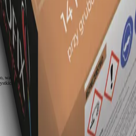
o, wapna i piasku kwarcowego o uziarnieniu 0,1–0,8 mm, z dodatkami
ystkich powszechnie stosowanych cegieł i bloczków. Po 28 dniach uz