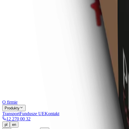
O firmie
Produkty
Transport
Fundusze UE
Kontakt
12 270 00 32
pl
en