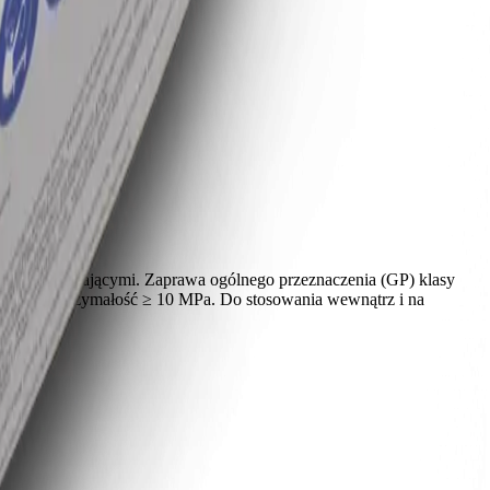
 uplastyczniającymi. Zaprawa ogólnego przeznaczenia (GP) klasy
yskuje wytrzymałość ≥ 10 MPa. Do stosowania wewnątrz i na