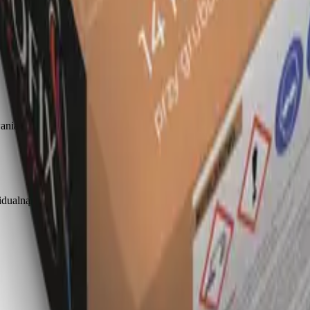
 ścian nośnych, działowych, słupów i filarów ze wszystkich powsze
idualną wycenę dla tej kategorii.