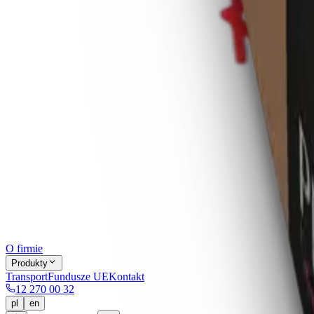
O firmie
Produkty
Transport
Fundusze UE
Kontakt
12 270 00 32
pl
en