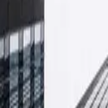
O firmie
Produkty
Transport
Fundusze UE
Kontakt
12 270 00 32
pl
en