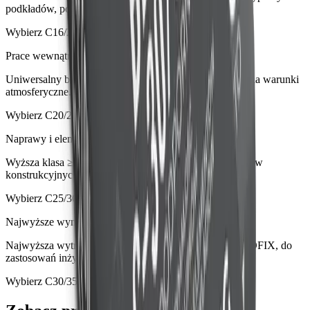
podkładów, posadzek i kotwień wewnątrz.
Wybierz
C16/20
Prace wewnątrz i na zewnątrz, z mrozoodpornością
Uniwersalny beton ≥25 MPa, mrozoodporny i odporny na warunki
atmosferyczne.
Wybierz
C20/25
Naprawy i elementy pod większym obciążeniem
Wyższa klasa ≥30 MPa z dodatkową deklaracją do napraw
konstrukcyjnych (EN 1504-3).
Wybierz
C25/30
Najwyższe wymagania i prace inżynierskie
Najwyższa wytrzymałość ≥35 MPa w linii betonów PROFIX, do
zastosowań inżynierskich.
Wybierz
C30/35