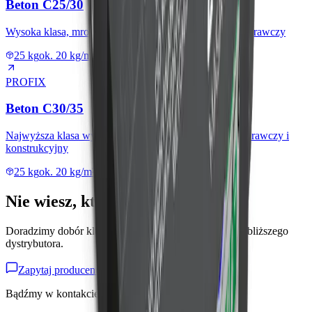
Beton C25/30
Wysoka klasa, mrozoodporny beton konstrukcyjny i naprawczy
25 kg
ok. 20 kg/m² przy grubości 1 cm (min. 10 mm)
PROFIX
Beton C30/35
Najwyższa klasa wytrzymałości, uniwersalny beton naprawczy i
konstrukcyjny
25 kg
ok. 20 kg/m² przy grubości 1 cm (min. 10 mm)
Nie wiesz, który beton zamówić?
Doradzimy dobór klasy do obciążeń i podpowiemy najbliższego
dystrybutora.
Zapytaj producenta
Bądźmy w kontakcie