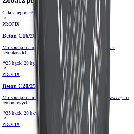
Zobacz produkty
Cała kategoria
PROFIX
Beton C16/20
Mrozoodporna mieszanka konstrukcyjna do typowych prac
betoniarskich
25 kg
ok. 20 kg/m² przy grubości 1 cm (min. 10 mm)
PROFIX
Beton C20/25
Mrozoodporna mieszanka do prac konstrukcyjnych, naprawczych i
remontowych
25 kg
ok. 20 kg/m² przy grubości 1 cm (min. 10 mm)
PROFIX