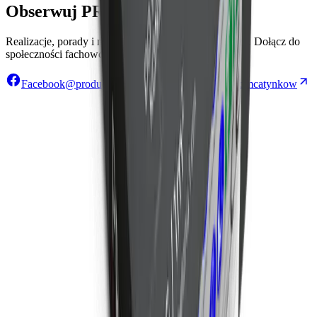
Obserwuj PROFIX w sieci
Realizacje, porady i nowości prosto z naszej produkcji. Dołącz do
społeczności fachowców i inwestorów.
Facebook
@producentprofix
TikTok
@pogromcatynkow