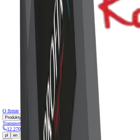
O firmie
Produkty
Transport
Fundusze UE
Kontakt
12 270 00 32
pl
en