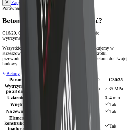
Zapytaj o ofertę
Porównanie
Betony PROFIX – który wybrać?
C16/20, C20/25, C25/30 i C30/35 – różnice w klasie
wytrzymałości, zastosowaniu i normach.
Wszystkie cztery suche mieszanki betonowe produkujemy w
Krzeszowicach. Poniżej porównanie parametrów i krótki
przewodnik, który pomoże dobrać właściwą klasę betonu do Twojej
budowy.
Betony
Parametr
C16/20
C20/25
C25/30
C30/35
Wytrzymałość
≥ 20 MPa
≥ 25 MPa
≥ 30 MPa
≥ 35 MPa
po 28 dniach
Uziarnienie
0–4 mm
0–4 mm
0–4 mm
0–4 mm
Wnętrza
Tak
Tak
Tak
Tak
Na zewnątrz
Nie
Tak
Tak
Tak
Elementy
konstrukcyjne
Nie
Tak
Tak
Tak
(nadproża,