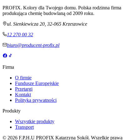
PROFIX. Kolory dla Twojego domu. Polska rodzinna firma
produkująca chemię budowlaną od 2009 roku.
ul. Sienkiewicza 20
,
32-065
Krzeszowice
12 270 00 32
biuro@producent-profix.pl
Firma
O firmie
Fundusze Europejskie
Przetargi
Kontakt
Polityka prywatności
Produkty
Wszystkie produkty
Transport
©
2026
F.P.H.U PROFIX Katarzyna Sokół
.
Wszelkie prawa