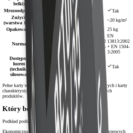
belki)
Mrozoodporny
Tak
Tak
Tak
Tak
Zużycie
~20 kg/m²
~20 kg/m²
~20 kg/m²
~20 kg/m²
(warstwa 1 cm)
Opakowanie
25 kg
25 kg
25 kg
25 kg
EN
EN
EN
EN
13813:2002
13813:2002
Norma
13813:2002
13813:2002
+ EN 1504-
+ EN 1504-
3:2005
3:2005
Dostępny
luzem
Tak
Tak
Tak
Tak
(technika
silosowa)
Pełne karty techniczne, deklaracje właściwości użytkowych i karty
charakterystyki udostępniamy na stronach poszczególnych
produktów.
Który beton wybrać?
Podkład podłogowy lub posadzka wewnątrz budynku
Ekonomiczna mieszanka o wytrzymałości ≥20 MPa do typowych