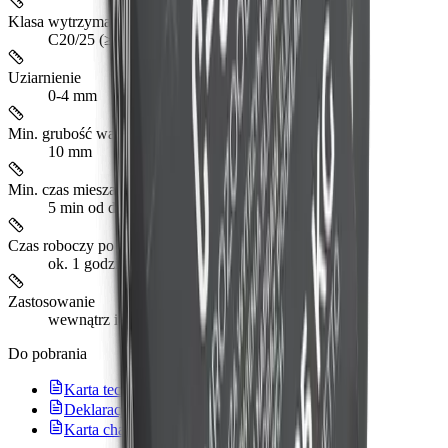
Klasa wytrzymałości
C20/25 (≥ 25 MPa @ 28 dni)
Uziarnienie
0-4 mm
Min. grubość warstwy
10 mm
Min. czas mieszania
5 min od dodania wody
Czas roboczy po zarobieniu
ok. 1 godzina
Zastosowanie
wewnątrz i na zewnątrz
Do pobrania
Karta techniczna
Deklaracja właściwości użytkowych
Karta charakterystyki