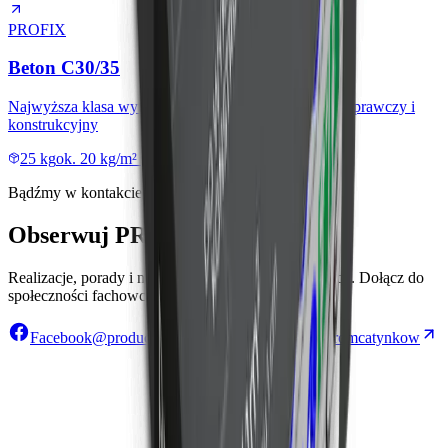
PROFIX
Beton C30/35
Najwyższa klasa wytrzymałości, uniwersalny beton naprawczy i
konstrukcyjny
25 kg
ok. 20 kg/m² przy grubości 1 cm (min. 10 mm)
Bądźmy w kontakcie
Obserwuj PROFIX w sieci
Realizacje, porady i nowości prosto z naszej produkcji. Dołącz do
społeczności fachowców i inwestorów.
Facebook
@producentprofix
TikTok
@pogromcatynkow