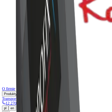
O firmie
Produkty
Transport
Fundusze UE
Kontakt
12 270 00 32
pl
en