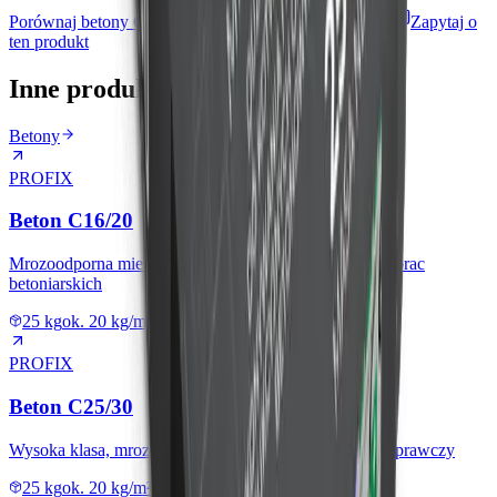
Porównaj betony C16/20, C20/25, C25/30 i C30/35
Zapytaj o
ten produkt
Inne produkty z tej kategorii
Betony
PROFIX
Beton C16/20
Mrozoodporna mieszanka konstrukcyjna do typowych prac
betoniarskich
25 kg
ok. 20 kg/m² przy grubości 1 cm (min. 10 mm)
PROFIX
Beton C25/30
Wysoka klasa, mrozoodporny beton konstrukcyjny i naprawczy
25 kg
ok. 20 kg/m² przy grubości 1 cm (min. 10 mm)