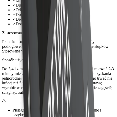
Mrozoodporna
Duża wytrzymałość
Odporna na warunki atmosferyczne
Do prac wewnętrznych i zewnętrznych
Drobne uziarnienie 0-4 mm
Dostępny także luzem w technice silosowej
Zastosowanie
Prace konstrukcyjne, naprawcze i remontowe, podkłady
podłogowe, posadzki, mury, nadproża, belki, kotwienie słupków.
Stosowana wewnątrz i na zewnątrz budynków.
Sposób użycia
Do 3,4 l zimnej wody wsypać zawartość worka 25 kg i mieszać 2-3
minuty mieszadłem mechanicznym lub w betoniarce do uzyskania
jednorodnej konsystencji. Efektywne mieszanie powinno trwać nie
krócej niż 5 min od dodania całej wody zarobowej. Zaprawę
wyrobić w ciągu około 1 godziny. Po nałożeniu starannie zagęścić,
ściągnąć, zatrzeć i wygładzić powierzchnię.
Pielęgnacja wilgotnościowa przez 3-7 dni, zwilżanie i
przykrycie powierzchni.