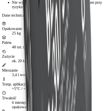
Nie wykonywać prac na przemrożonym podłożu ani przy
ryzyku przymrozków.
Dane techniczne
Opakowanie
25 kg
Paleta
48 szt. (1200 kg)
Zużycie
ok. 20 kg/m² przy grubości 1 cm (min. 10 mm)
Mieszanie
3,4 l wody na worek 25 kg (≈ 0,13-0,14 l/kg)
Temp. aplikacji
+5°C / +25°C
Trwałość
6 miesięcy w szczelnie zamkniętym, oryginalnym
opakowaniu