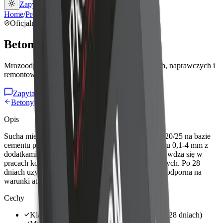
Zapytaj o ofertę
Home
/
Produkty
/
Betony
/
PROFIX
Oficjalny producent
PROFIX
EN 13813:2002
Beton C20/25
Mrozoodporna mieszanka do prac konstrukcyjnych, naprawczych i
remontowych
Zapytaj o ten produkt
25 kg
Betony
Opis
Sucha mieszanka betonowa klasy wytrzymałości C20/25 na bazie
cementu portlandzkiego, piasku kwarcowego i żwiru 0,1-4 mm z
dodatkami uplastyczniającymi. Wszechstronna, sprawdza się w
pracach konstrukcyjnych, remontowych i naprawczych. Po 28
dniach uzyskuje wytrzymałość ≥ 25 MPa i staje się odporna na
warunki atmosferyczne.
Cechy
Klasa wytrzymałości C20/25 (≥ 25 MPa po 28 dniach)