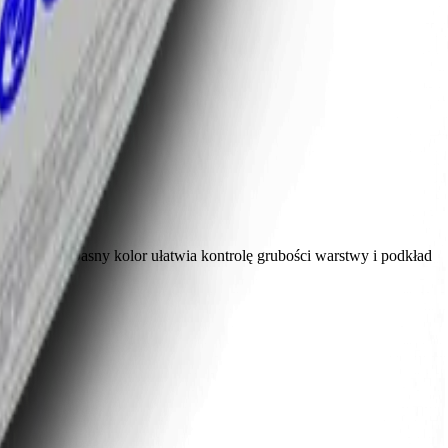
 ociepleń. Jasny kolor ułatwia kontrolę grubości warstwy i podkład