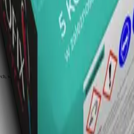
h, wełny mineralnej oraz zatapiania siatki w bezspoinowych systemach