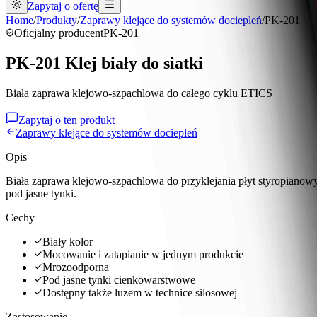
Zapytaj o ofertę
Home
/
Produkty
/
Zaprawy klejące do systemów dociepleń
/
PK-201
Oficjalny producent
PK-201
PK-201 Klej biały do siatki
Biała zaprawa klejowo-szpachlowa do całego cyklu ETICS
Zapytaj o ten produkt
Zaprawy klejące do systemów dociepleń
Opis
Biała zaprawa klejowo-szpachlowa do przyklejania płyt styropianowyc
pod jasne tynki.
Cechy
Biały kolor
Mocowanie i zatapianie w jednym produkcie
Mrozoodporna
Pod jasne tynki cienkowarstwowe
Dostępny także luzem w technice silosowej
Zastosowanie