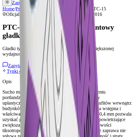
Zapytaj o ofertę
Home
/
Produkty
/
Tynki cementowo wapienne
/
PTC-15
Oficjalny producent
PTC-15
PN-EN 998-1:2016
PTC-15 Tynk wapienno-cementowy
gładki super lekki
Gładki tynk wewnętrzny na ściany i sufity, o zwiększonej
wydajności
Zapytaj o ten produkt
30 kg
Tynki cementowo wapienne
Opis
Sucho mieszana zaprawa tynkarska na bazie cementu
portlandzkiego, piasku naturalnego oraz dodatków
uplastyczniających. Służy do tynkowania ścian i sufitów wewnątrz
budynków w systemie dwuwarstwowym: obrzutka wstępna i
właściwa warstwa tynku. Drobne uziarnienie 0,1–0,4 mm pozwala
uzyskać gładką powierzchnię, a perlit i dodatki napowietrzające
zwiększają wydajność zaprawy o ok. 40%. Właściwości
tiksotropowe sprawiają, że przy grubszym narzucie zaprawa nie
spływa ze ścian i sufitów, co ogranicza pracochłonność i straty