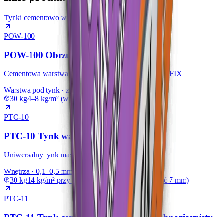
Tynki cementowo wapienne
POW-100
POW-100 Obrzutka wstępna
Cementowa warstwa sczepna pod tynki systemu PROFIX
Warstwa pod tynk · ziarno do 1 mm
30 kg
4–8 kg/m² (w zależności od rodzaju podłoża)
PTC-10
PTC-10 Tynk wapienno-cementowy
Uniwersalny tynk maszynowy i ręczny do wnętrz
Wnętrza · 0,1–0,5 mm · standard
30 kg
14 kg/m² przy warstwie 10 mm (min. grubość 7 mm)
PTC-11