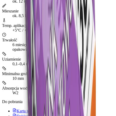
ok. 12 kg/m² przy warstwie 10 mm
Mieszanie
ok. 8,5 l wody na 30 kg (0,27–0,29 l/kg)
Temp. aplikacji
+5°C / +25°C
Trwałość
6 miesięcy w oryginalnym, szczelnie zamkniętym
opakowaniu
Uziarnienie
0,1–0,4 mm
Minimalna grubość tynku
10 mm
Absorpcja wody (kapilarna)
W2
Do pobrania
Karta techniczna