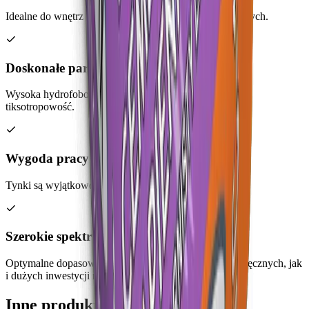
Idealne do wnętrz oraz na zewnątrz obiektów budowlanych.
Doskonałe parametry
Wysoka hydrofobowość (odporność na wilgoć) oraz
tiksotropowość.
Wygoda pracy
Tynki są wyjątkowo plastyczne i łatwe w obróbce.
Szerokie spektrum użycia
Optymalne dopasowanie zarówno do mniejszych prac ręcznych, jak
i dużych inwestycji realizowanych maszynowo.
Inne produkty z tej kategorii