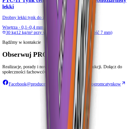
PTC-11 Tynk cementowo-wapienny drobnoziarnisty
lekki
Drobny lekki tynk do zacierania na gładko
Wnętrza · 0,1–0,4 mm · na gładko
30 kg
12 kg/m² przy warstwie 10 mm (min. grubość 7 mm)
Bądźmy w kontakcie
Obserwuj PROFIX w sieci
Realizacje, porady i nowości prosto z naszej produkcji. Dołącz do
społeczności fachowców i inwestorów.
Facebook
@producentprofix
TikTok
@pogromcatynkow