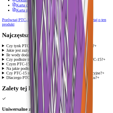
Deklaracja właściwości użytkowych
Karta charakterystyki
Karta produktu
Porównaj PTC-10, PTC-11, PTC-12 i PTC-15
Zapytaj o ten
produkt
Najczęstsze pytania
Czy tynk PTC-15 nakłada się ręcznie czy maszynowo?
+
Jakie jest zużycie tynku PTC-15?
+
Ile wody dodać do worka 30 kg PTC-15?
+
Czy podłoże trzeba zagruntować przed nałożeniem PTC-15?
+
Czym PTC-15 różni się od PTC-12?
+
Na jakie podłoża można nakładać PTC-15?
+
Czy PTC-15 nadaje się pod malowanie i tynki dekoracyjne?
+
Dlaczego PTC-15 jest wydajniejszy od zwykłego tynku?
+
Zalety tej linii
Uniwersalne zastosowanie