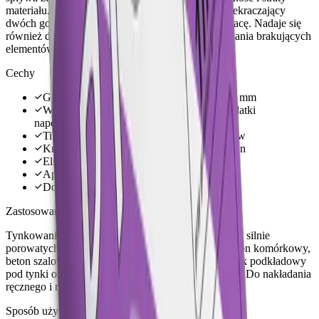
materiału. Krótki czas wiązania i czas pracy nieprzekraczający
dwóch godzin pozwalają na szybką i efektywną pracę. Nadaje się
również do dekoracyjnego modelowania i sztukowania brakujących
elementów gzymsów wewnątrz budynków.
Cechy
Gładka powierzchnia – uziarnienie 0,1–0,4 mm
Wydajność większa o ok. 40% (perlit + dodatki
napowietrzające)
Tiksotropowy – nie spływa ze ścian i sufitów
Krótki czas wiązania, czas pracy do 2 godzin
Eliminuje efekt „bombelkowania”
Aplikacja ręczna i maszynowa
Dostępny także luzem w technice silosowej
Zastosowanie
Tynkowanie ścian wewnętrznych i stropów, także na silnie
porowatych podłożach: cegła i pustak porowaty, beton komórkowy,
beton szalowany, piaskowiec. Sprawdza się jako tynk podkładowy
pod tynki ozdobne i farby oraz jako tynk naprawczy. Do nakładania
ręcznego i mechanicznego.
Sposób użycia