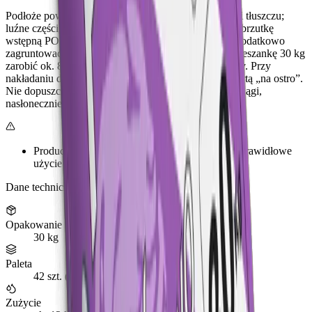
Podłoże powinno być nośne, czyste, wolne od kurzu i tłuszczu;
luźne części skuć do warstwy stabilnej. Zastosować obrzutkę
wstępną POW-100, a podłoża ekstremalnie chłonne dodatkowo
zagruntować gruntem tynkarskim PROFIX. Suchą mieszankę 30 kg
zarobić ok. 8,5 l wody do uzyskania jednorodnej masy. Przy
nakładaniu drugiej warstwy pierwszą pozostawić zatartą „na ostro”.
Nie dopuszczać do zbyt szybkiego wysychania (przeciągi,
nasłonecznienie, ogrzewanie pomieszczeń).
Producent nie ponosi odpowiedzialności za nieprawidłowe
użycie materiału.
Dane techniczne
Opakowanie
30 kg
Paleta
42 szt. (1260 kg)
Zużycie