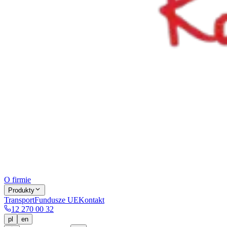
O firmie
Produkty
Transport
Fundusze UE
Kontakt
12 270 00 32
pl
en